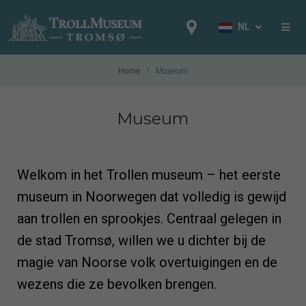
NL
EN
NB
Home
Museum
FR
Museum
IT
ES
DE
Welkom in het Trollen museum – het eerste
NL
museum in Noorwegen dat volledig is gewijd
PL
aan trollen en sprookjes. Centraal gelegen in
RU
de stad Tromsø, willen we u dichter bij de
magie van Noorse volk overtuigingen en de
wezens die ze bevolken brengen.