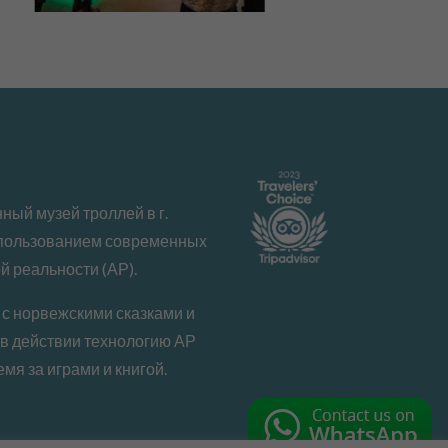
ный музей троллей в г.
спользованием современных
й реальности (АР).
 с норвежскими сказками и
 в действии технологию АР
мя за играми и книгой.