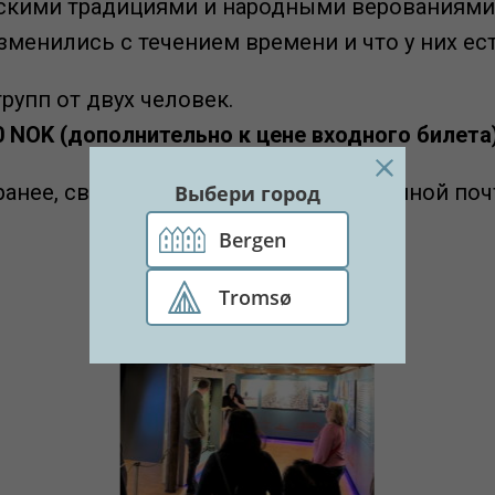
скими традициями и народными верованиями, 
изменились с течением времени и что у них ес
рупп от двух человек.
0 NOK (дополнительно к цене входного билета)
ранее, связавшись с нами по электронной по
Выбери город
Bergen
Tromsø