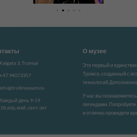
нтакты
О музее
Kaigata 3, Tromsø
Это первый и единствен
Тромсо, созданный с и
+47 94073357
технологий Дополненно
info@trollmuseum.no
У нас вы познакомитесь
Каждый день 9-19
легендами. Попробуете
18 апр, май, сент, окт
и отлично проведете вре