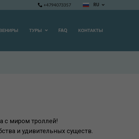
+4794073357
RU
EN
NB
ВЕНИРЫ
ТУРЫ
FAQ
КОНТАКТЫ
FR
IT
ES
DE
NL
PL
RU
а с миром троллей!
бства и удивительных существ.