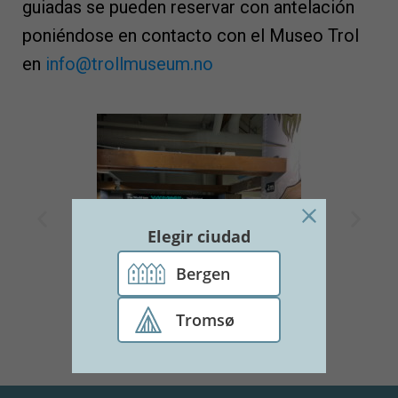
guiadas se pueden reservar con antelación
poniéndose en contacto con el Museo Trol
en
info@trollmuseum.no
Elegir ciudad
Bergen
Tromsø