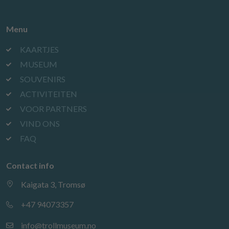
Menu
KAARTJES
MUSEUM
SOUVENIRS
ACTIVITEITEN
VOOR PARTNERS
VIND ONS
FAQ
Contact info
Kaigata 3, Tromsø
+47 94073357
info@trollmuseum.no