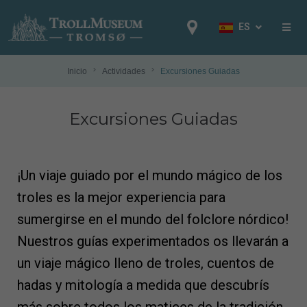
ES
EN
NB
Inicio
Actividades
Excursiones Guiadas
FR
Excursiones Guiadas
IT
ES
DE
¡Un viaje guiado por el mundo mágico de los
NL
troles es la mejor experiencia para
PL
sumergirse en el mundo del folclore nórdico!
RU
Nuestros guías experimentados os llevarán a
un viaje mágico lleno de troles, cuentos de
hadas y mitología a medida que descubrís