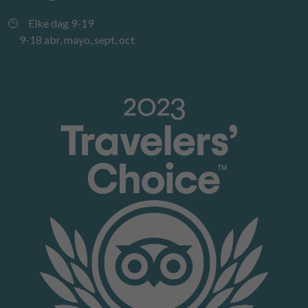
Elke dag 9-19
9-18 abr, mayo, sept, oct