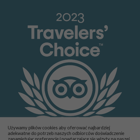
Używamy plików cookies aby oferować najbardziej
adekwatne do potrzeb naszych odbiorców doświadczenie
zapamiętując preferencje i powtarzające się wizyty na naszej