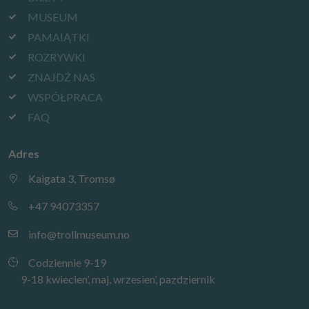
MUSEUM
PAMAIĄTKI
ROZRYWKI
ZNAJDŹ NAS
WSPÓŁPRACA
FAQ
Adres
Kaigata 3, Tromsø
+47 94073357
info@trollmuseum.no
Codziennie 9-19
9-18 kwiecien’, maj, wrzesien’, pazdziernik