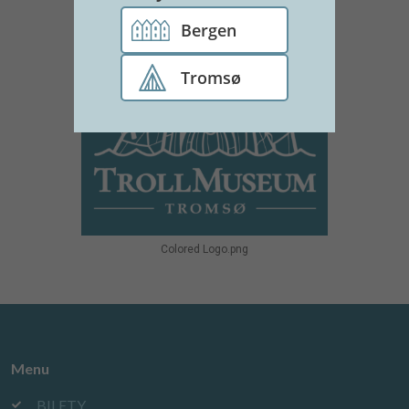
Bergen
Tromsø
Colored Logo.png
Menu
BILETY