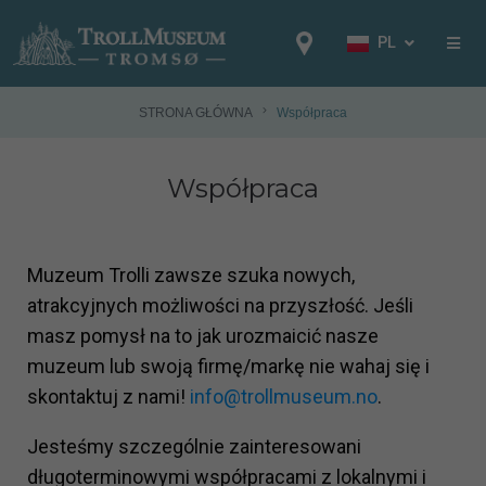
PL
EN
NB
STRONA GŁÓWNA
Współpraca
FR
Współpraca
IT
ES
DE
Muzeum Trolli zawsze szuka nowych,
NL
atrakcyjnych możliwości na przyszłość. Jeśli
PL
masz pomysł na to jak urozmaicić nasze
RU
muzeum lub swoją firmę/markę nie wahaj się i
skontaktuj z nami!
info@trollmuseum.no
.
Jesteśmy szczególnie zainteresowani
długoterminowymi współpracami z lokalnymi i