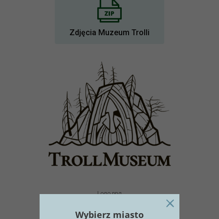
Zdjęcia Muzeum Trolli
Logo.png
Wybierz miasto